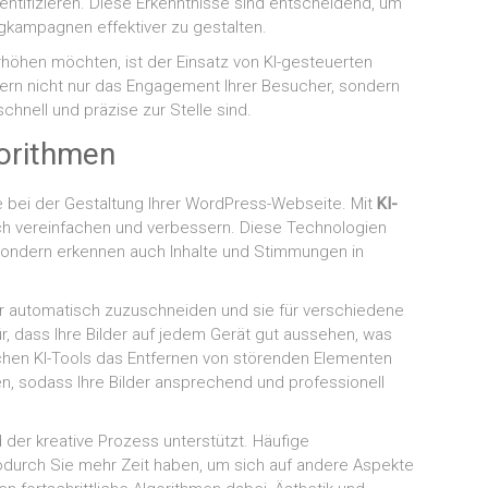
entifizieren. Diese Erkenntnisse sind entscheidend, um
ngkampagnen effektiver zu gestalten.
erhöhen möchten, ist der Einsatz von KI-gesteuerten
dern nicht nur das Engagement Ihrer Besucher, sondern
chnell und präzise zur Stelle sind.
gorithmen
le bei der Gestaltung Ihrer WordPress-Webseite. Mit
KI-
ch vereinfachen und verbessern. Diese Technologien
 sondern erkennen auch Inhalte und Stimmungen in
lder automatisch zuzuschneiden und sie für verschiedene
r, dass Ihre Bilder auf jedem Gerät gut aussehen, was
chen KI-Tools das Entfernen von störenden Elementen
, sodass Ihre Bilder ansprechend und professionell
 der kreative Prozess unterstützt. Häufige
durch Sie mehr Zeit haben, um sich auf andere Aspekte