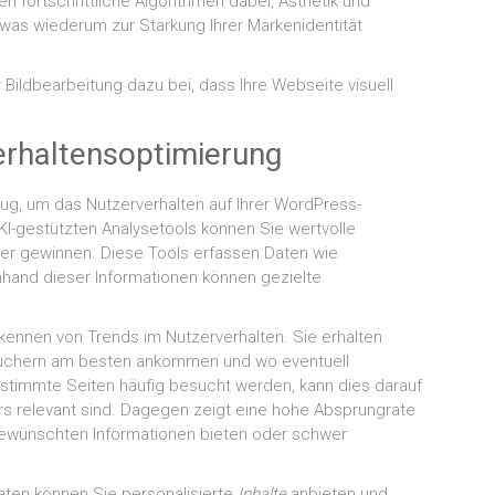
n fortschrittliche Algorithmen dabei, Ästhetik und
, was wiederum zur Stärkung Ihrer Markenidentität
r Bildbearbeitung dazu bei, dass Ihre Webseite visuell
erhaltensoptimierung
ug, um das Nutzerverhalten auf Ihrer WordPress-
KI-gestützten Analysetools können Sie wertvolle
cher gewinnen. Diese Tools erfassen Daten wie
nhand dieser Informationen können gezielte
rkennen von Trends im Nutzerverhalten. Sie erhalten
Besuchern am besten ankommen und wo eventuell
stimmte Seiten häufig besucht werden, kann dies darauf
ers relevant sind. Dagegen zeigt eine hohe Absprungrate
gewünschten Informationen bieten oder schwer
ten können Sie personalisierte
Inhalte
anbieten und