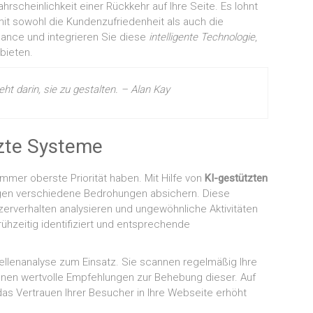
rscheinlichkeit einer Rückkehr auf Ihre Seite. Es lohnt
amit sowohl die Kundenzufriedenheit als auch die
hance und integrieren Sie diese
intelligente Technologie
,
 bieten.
ht darin, sie zu gestalten. – Alan Kay
tzte Systeme
immer oberste Priorität haben. Mit Hilfe von
KI-gestützten
egen verschiedene Bedrohungen absichern. Diese
zerverhalten analysieren und ungewöhnliche Aktivitäten
ühzeitig identifiziert und entsprechende
enanalyse zum Einsatz. Sie scannen regelmäßig Ihre
nen wertvolle Empfehlungen zur Behebung dieser. Auf
as Vertrauen Ihrer Besucher in Ihre Webseite erhöht