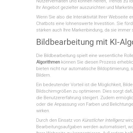
Nutzerverhalten und können helfen, Trends zu id
Ihr Angebot gezielter auszurichten und Marketi
Wenn Sie also die Interaktivität Ihrer Webseite 
Chatbots eine lohnenswerte Investition. Sie för
stärken auch Ihre Markenbindung, da sie immer s
Bildbearbeitung mit KI-Al
Die Bildbearbeitung spielt eine wesentliche Rol
Algorithmen
können Sie diesen Prozess erhebli
bieten nicht nur automatische Bildoptimierung,
Bildern.
Ein bedeutender Vorteil ist die Möglichkeit, Bi
Bildschirmgrößen zu optimieren. Dies sorgt dafü
die Benutzererfahrung steigert. Zudem ermögli
oder die Anpassung von Farben und Belichtungen
wirken.
Durch den Einsatz von
Künstlicher Intelligenz
wird
Bearbeitungsaufgaben werden automatisiert, wo