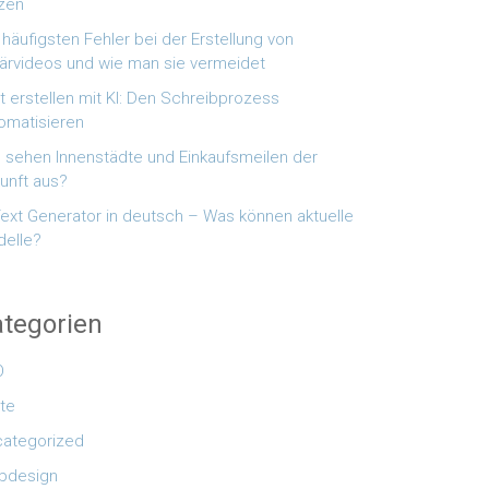
zen
 häufigsten Fehler bei der Erstellung von
lärvideos und wie man sie vermeidet
t erstellen mit KI: Den Schreibprozess
omatisieren
 sehen Innenstädte und Einkaufsmeilen der
unft aus?
Text Generator in deutsch – Was können aktuelle
elle?
tegorien
O
te
ategorized
bdesign