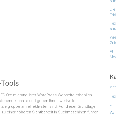
nut
Die
Erk
Tex
aut
Wie
Zuk
AI 
Mod
Ka
-Tools
SE
EO-Optimierung Ihrer WordPress-Webseite erheblich
Tex
stehende Inhalte und geben Ihnen wertvolle
Unc
 Zielgruppe am effektivsten sind. Auf dieser Grundlage
 zu einer höheren Sichtbarkeit in Suchmaschinen führen.
We