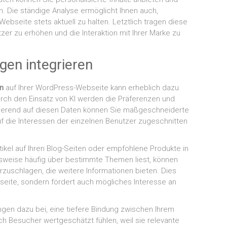
. Die ständige Analyse ermöglicht Ihnen auch,
bseite stets aktuell zu halten. Letztlich tragen diese
zer zu erhöhen und die Interaktion mit Ihrer Marke zu
gen integrieren
n
auf Ihrer WordPress-Webseite kann erheblich dazu
urch den Einsatz von KI werden die Präferenzen und
asierend auf diesen Daten können Sie maßgeschneiderte
auf die Interessen der einzelnen Benutzer zugeschnitten
rtikel auf Ihren Blog-Seiten oder empfohlene Produkte in
sweise häufig über bestimmte Themen liest, können
orzuschlagen, die weitere Informationen bieten. Dies
ebseite, sondern fördert auch mögliches Interesse an
ngen dazu bei, eine tiefere Bindung zwischen Ihrem
h Besucher wertgeschätzt fühlen, weil sie relevante