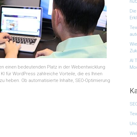
nut
Die
Erk
Tex
aut
Wie
Zuk
AI 
ahren einen bedeutenden Platz in der Webentwicklung
Mod
 für WordPress zahlreiche Vorteile, die es Ihnen
zu heben. Ob automatisierte Inhalte, SEO-Optimierung
Ka
SE
Tex
Unc
We