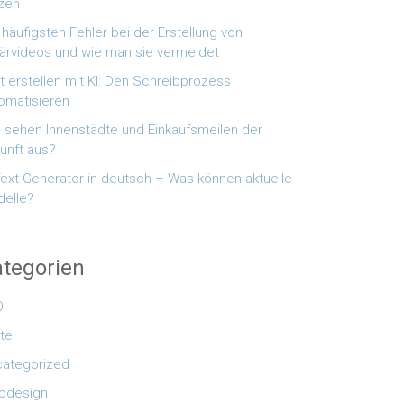
zen
 häufigsten Fehler bei der Erstellung von
lärvideos und wie man sie vermeidet
t erstellen mit KI: Den Schreibprozess
omatisieren
 sehen Innenstädte und Einkaufsmeilen der
unft aus?
Text Generator in deutsch – Was können aktuelle
elle?
tegorien
O
te
ategorized
bdesign